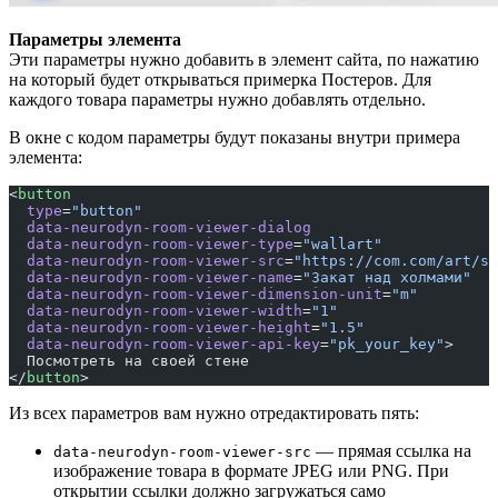
Параметры элемента
Эти параметры нужно добавить в элемент сайта, по нажатию
на который будет открываться примерка Постеров. Для
каждого товара параметры нужно добавлять отдельно.
В окне с кодом параметры будут показаны внутри примера
элемента:
<
button
  type
=
"button"
  data-neurodyn-room-viewer-dialog
  data-neurodyn-room-viewer-type
=
"wallart"
  data-neurodyn-room-viewer-src
=
"https://com.com/art/su
  data-neurodyn-room-viewer-name
=
"Закат над холмами"
  data-neurodyn-room-viewer-dimension-unit
=
"m"
  data-neurodyn-room-viewer-width
=
"1"
  data-neurodyn-room-viewer-height
=
"1.5"
  data-neurodyn-room-viewer-api-key
=
"pk_your_key"
>
  Посмотреть на своей стене
</
button
>
Из всех параметров вам нужно отредактировать пять:
— прямая ссылка на
data-neurodyn-room-viewer-src
изображение товара в формате JPEG или PNG. При
открытии ссылки должно загружаться само