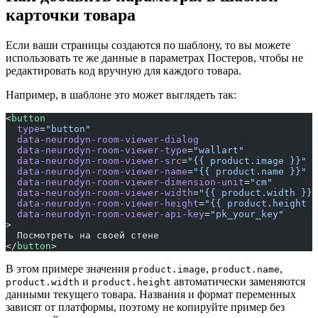
карточки товара
Если ваши страницы создаются по шаблону, то вы можете
использовать те же данные в параметрах Постеров, чтобы не
редактировать код вручную для каждого товара.
Например, в шаблоне это может выглядеть так:
<
button
  type
=
"button"
  data-neurodyn-room-viewer-dialog
  data-neurodyn-room-viewer-type
=
"wallart"
  data-neurodyn-room-viewer-src
=
"{{ product.image }}"
  data-neurodyn-room-viewer-name
=
"{{ product.name }}"
  data-neurodyn-room-viewer-dimension-unit
=
"cm"
  data-neurodyn-room-viewer-width
=
"{{ product.width }}"
  data-neurodyn-room-viewer-height
=
"{{ product.height }
  data-neurodyn-room-viewer-api-key
=
"pk_your_key"
>
  Посмотреть на своей стене
</
button
>
В этом примере значения
,
,
product.image
product.name
и
автоматически заменяются
product.width
product.height
данными текущего товара. Названия и формат переменных
зависят от платформы, поэтому не копируйте пример без