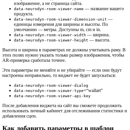
изображение, а не страница сайта.
— название вашего
data-neurodyn-room-viewer-name
продукта.
—
data-neurodyn-room-viewer-dimension-unit
единицы измерения для ширины и высоты. По
умолчанию — метры. Доступны m, cm и in.
— ширина.
data-neurodyn-room-viewer-width
— высота.
data-neurodyn-room-viewer-height
Высота и ширина в параметрах не должны учитывать раму. В
этих полях нужно указать только размер изображения, чтобы
AR-примерка сработала точнее.
Эти параметры не меняйте и не убирайте — если они будут
настроены неправильно, то виджет не будет запускаться:
data-neurodyn-room-viewer-dialog
=“wallart”
data-neurodyn-room-viewer-type
data-neurodyn-room-viewer-api-key
После добавления виджета на сайт вы сможете продолжить
использовать личный кабинет для отслеживания статистики и
добавления сцен.
Как добавить параметры в шаблон