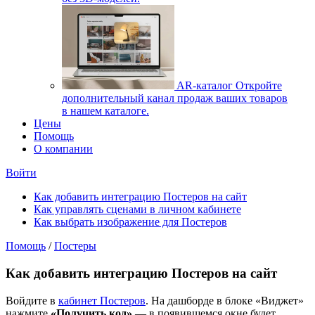
AR-каталог
Откройте
дополнительный канал продаж ваших товаров
в нашем каталоге.
Цены
Помощь
О компании
Войти
Как добавить интеграцию Постеров на сайт
Как управлять сценами в личном кабинете
Как выбрать изображение для Постеров
Помощь
/
Постеры
Как добавить интеграцию Постеров на сайт
Войдите в
кабинет Постеров
. На дашборде в блоке «Виджет»
нажмите
«Получить код»
— в появившемся окне будет